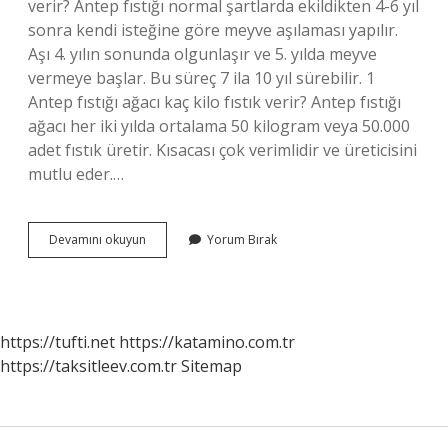
verir? Antep fıstığı normal şartlarda ekildikten 4-6 yıl
sonra kendi isteğine göre meyve aşılaması yapılır.
Aşı 4. yılın sonunda olgunlaşır ve 5. yılda meyve
vermeye başlar. Bu süreç 7 ila 10 yıl sürebilir. 1
Antep fıstığı ağacı kaç kilo fıstık verir? Antep fıstığı
ağacı her iki yılda ortalama 50 kilogram veya 50.000
adet fıstık üretir. Kısacası çok verimlidir ve üreticisini
mutlu eder.…
Fıstık
Devamını okuyun
Yorum Bırak
Ağacı
Kaç
Yaşında
Verim
Verir
https://tufti.net
https://katamino.com.tr
https://taksitleev.com.tr
Sitemap