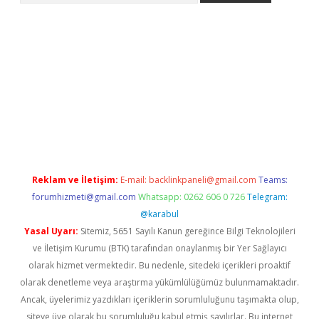
/www.betexper.xyz/
Reklam ve İletişim:
E-mail:
backlinkpaneli@gmail.com
Teams:
forumhizmeti@gmail.com
Whatsapp: 0262 606 0 726
Telegram:
@karabul
Yasal Uyarı:
Sitemiz, 5651 Sayılı Kanun gereğince Bilgi Teknolojileri
ve İletişim Kurumu (BTK) tarafından onaylanmış bir Yer Sağlayıcı
olarak hizmet vermektedir. Bu nedenle, sitedeki içerikleri proaktif
olarak denetleme veya araştırma yükümlülüğümüz bulunmamaktadır.
Ancak, üyelerimiz yazdıkları içeriklerin sorumluluğunu taşımakta olup,
siteye üye olarak bu sorumluluğu kabul etmiş sayılırlar. Bu internet