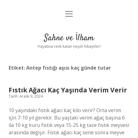
menüyü
Anasayfa
aç
Gizlilik Politikası
Sahne ve İlham
Yasal Uyarı
Hayatına renk katan neşeli hikayeler!
Hakkımızda
Etiket:
Antep fıstığı aşısı kaç günde tutar
Fıstık Ağacı Kaç Yaşında Verim Verir
Tarih: Aralık 9, 2024
10 yaşındaki fıstık ağacı kaç kilo verir? Orta verim
için 7-10 yıl gerekir. Bu yaştaki verim ağaç başına 6
ila 10 kg kuru fıstık veya 15-25 kg taze fıstık meyvesi
arasında değişir. Fıstık ağacı kaç sene sonra meyve