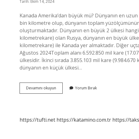
Tarih: Ekim 14, 2024
Kanada Amerika’dan büyük mü? Dünyanın en uzun kı
bin kilometre olup, dünyanın toplam yüzölçümünün %
oluşturmaktadır. Dünyanın en büyük 2 ülkesi hangis
kilometrekare) olan Rusya, dünyanın en büyük ülkesid
kilometrekare) ile Kanada yer almaktadır. Diğer uç
Ağustos 2024Toplam alanı 6.592.850 mil kare (17.0
ülkesidir. İkinci sırada 3.855.103 mil kare (9.984.670
dünyanın en küçük ülkesi…
Amerika
Devamını okuyun
Yorum Bırak
Mı
Daha
Büyük
Kanada
Mı
https://tufti.net
https://katamino.com.tr
https://taks