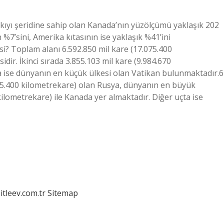
yı şeridine sahip olan Kanada’nın yüzölçümü yaklaşık 202
7’sini, Amerika kıtasının ise yaklaşık %41’ini
i? Toplam alanı 6.592.850 mil kare (17.075.400
ir. İkinci sırada 3.855.103 mil kare (9.984.670
ta ise dünyanın en küçük ülkesi olan Vatikan bulunmaktadır.6
75.400 kilometrekare) olan Rusya, dünyanın en büyük
 kilometrekare) ile Kanada yer almaktadır. Diğer uçta ise
itleev.com.tr
Sitemap