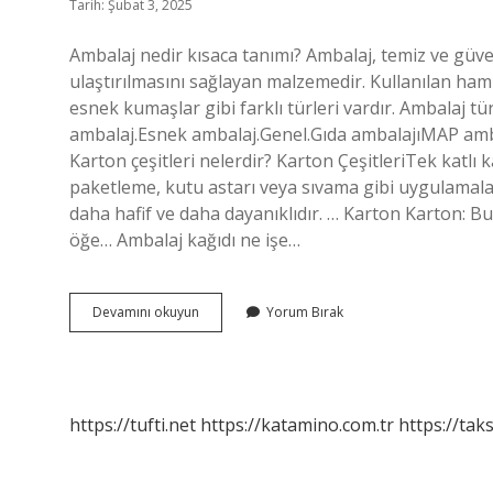
Tarih: Şubat 3, 2025
Ambalaj nedir kısaca tanımı? Ambalaj, temiz ve güve
ulaştırılmasını sağlayan malzemedir. Kullanılan ham 
esnek kumaşlar gibi farklı türleri vardır. Ambalaj t
ambalaj.Esnek ambalaj.Genel.Gıda ambalajıMAP amb
Karton çeşitleri nelerdir? Karton ÇeşitleriTek katlı k
paketleme, kutu astarı veya sıvama gibi uygulamalar 
daha hafif ve daha dayanıklıdır. … Karton Karton: Bu
öğe… Ambalaj kağıdı ne işe…
Karton
Devamını okuyun
Yorum Bırak
Ambalaj
Nedir
https://tufti.net
https://katamino.com.tr
https://taks