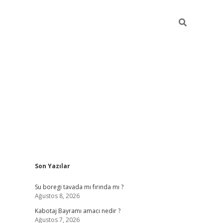
Sidebar
Son Yazılar
ilbet
vd casino giriş
vdcasino
https://www.bet
Su boregi tavada mı fırında mı ?
Ağustos 8, 2026
Kabotaj Bayramı amacı nedir ?
Ağustos 7, 2026