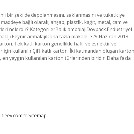
nli bir şekilde depolanmasını, saklanmasını ve tüketiciye
maddeye bağlı olarak; ahşap, plastik, kağıt, metal, cam ve
ürleri nelerdir? KategorilerBalık ambalajıDoypack.Endüstriyel
alajı.Peynir ambalajıDaha fazla makale…•29 Haziran 2018
arton: Tek katlı karton genellikle hafif ve esnektir ve
için kullanılır.Çift katlı karton: İki katmandan oluşan karto
, en yaygın kullanılan karton türlerinden biridir. Daha fazla
itleev.com.tr
Sitemap