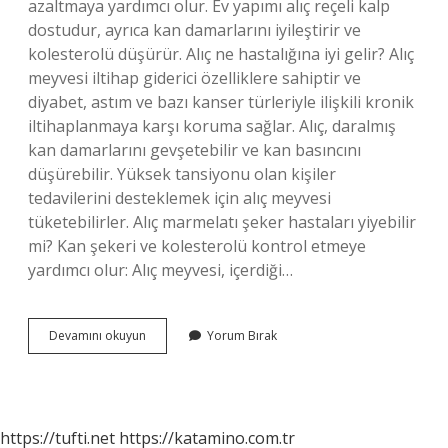
azaltmaya yardımcı olur. Ev yapımı alıç reçeli kalp
dostudur, ayrıca kan damarlarını iyileştirir ve
kolesterolü düşürür. Alıç ne hastalığına iyi gelir? Alıç
meyvesi iltihap giderici özelliklere sahiptir ve
diyabet, astım ve bazı kanser türleriyle ilişkili kronik
iltihaplanmaya karşı koruma sağlar. Alıç, daralmış
kan damarlarını gevşetebilir ve kan basıncını
düşürebilir. Yüksek tansiyonu olan kişiler
tedavilerini desteklemek için alıç meyvesi
tüketebilirler. Alıç marmelatı şeker hastaları yiyebilir
mi? Kan şekeri ve kolesterolü kontrol etmeye
yardımcı olur: Alıç meyvesi, içerdiği…
Alıç
Devamını okuyun
Yorum Bırak
Marmelatı
Hangi
Hastalıklara
Iyi
Gelir
https://tufti.net
https://katamino.com.tr