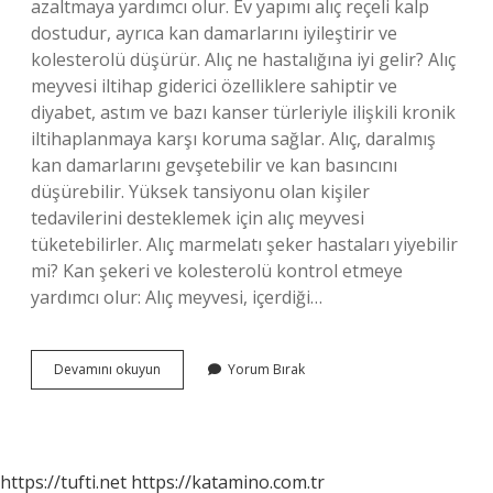
azaltmaya yardımcı olur. Ev yapımı alıç reçeli kalp
dostudur, ayrıca kan damarlarını iyileştirir ve
kolesterolü düşürür. Alıç ne hastalığına iyi gelir? Alıç
meyvesi iltihap giderici özelliklere sahiptir ve
diyabet, astım ve bazı kanser türleriyle ilişkili kronik
iltihaplanmaya karşı koruma sağlar. Alıç, daralmış
kan damarlarını gevşetebilir ve kan basıncını
düşürebilir. Yüksek tansiyonu olan kişiler
tedavilerini desteklemek için alıç meyvesi
tüketebilirler. Alıç marmelatı şeker hastaları yiyebilir
mi? Kan şekeri ve kolesterolü kontrol etmeye
yardımcı olur: Alıç meyvesi, içerdiği…
Alıç
Devamını okuyun
Yorum Bırak
Marmelatı
Hangi
Hastalıklara
Iyi
Gelir
https://tufti.net
https://katamino.com.tr