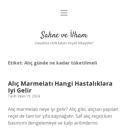
menüyü
Anasayfa
aç
Gizlilik Politikası
Sahne ve İlham
Yasal Uyarı
Hayatına renk katan neşeli hikayeler!
Hakkımızda
Etiket:
Alıç günde ne kadar tüketilmeli
Alıç Marmelatı Hangi Hastalıklara
Iyi Gelir
Tarih: Ekim 15, 2024
Alıç marmelatı neye iyi gelir? Alıç gibi, alıçtan yapılan
reçel de tam bir şifa kaynağıdır. Saf alıç reçeli kan
basıncını dengelemeye ve kalp aritmilerini