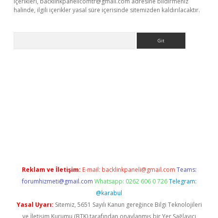
içerikleri,
backlinkpanelicomtr@gmail.com
adresine bildirmeniz
halinde, ilgili içerikler yasal süre içerisinde sitemizden kaldırılacaktır.
Arama
//www.betexper.xyz/
Reklam ve İletişim:
E-mail:
backlinkpaneli@gmail.com
Teams:
forumhizmeti@gmail.com
Whatsapp: 0262 606 0 726
Telegram:
@karabul
Yasal Uyarı:
Sitemiz, 5651 Sayılı Kanun gereğince Bilgi Teknolojileri
ve İletişim Kurumu (BTK) tarafından onaylanmış bir Yer Sağlayıcı