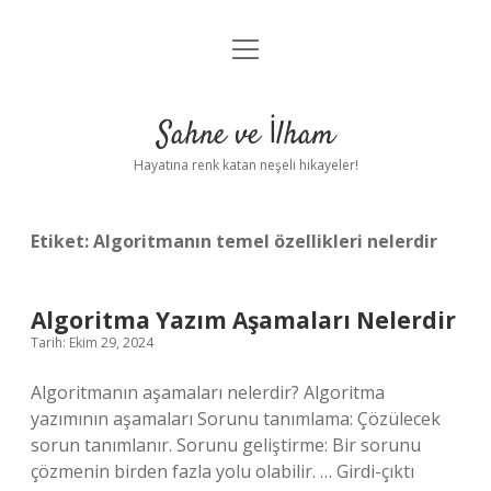
menüyü
Anasayfa
aç
Gizlilik Politikası
Sahne ve İlham
Yasal Uyarı
Hayatına renk katan neşeli hikayeler!
Hakkımızda
Etiket:
Algoritmanın temel özellikleri nelerdir
Algoritma Yazım Aşamaları Nelerdir
Tarih: Ekim 29, 2024
Algoritmanın aşamaları nelerdir? Algoritma
yazımının aşamaları Sorunu tanımlama: Çözülecek
sorun tanımlanır. Sorunu geliştirme: Bir sorunu
çözmenin birden fazla yolu olabilir. … Girdi-çıktı