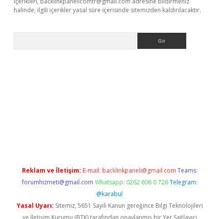
içerikleri,
backlinkpanelicomtr@gmail.com
adresine bildirmeniz
halinde, ilgili içerikler yasal süre içerisinde sitemizden kaldırılacaktır.
Arama
/www.betexper.xyz/
Reklam ve İletişim:
E-mail:
backlinkpaneli@gmail.com
Teams:
forumhizmeti@gmail.com
Whatsapp: 0262 606 0 726
Telegram:
@karabul
Yasal Uyarı:
Sitemiz, 5651 Sayılı Kanun gereğince Bilgi Teknolojileri
ve İletişim Kurumu (BTK) tarafından onaylanmış bir Yer Sağlayıcı