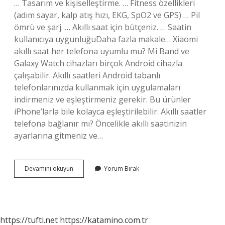
… Tasarım ve kişiselleştirme. … Fitness özellikleri
(adım sayar, kalp atış hızı, EKG, SpO2 ve GPS) … Pil
ömrü ve şarj. … Akıllı saat için bütçeniz. … Saatin
kullanıcıya uygunluğuDaha fazla makale… Xiaomi
akıllı saat her telefona uyumlu mu? Mi Band ve
Galaxy Watch cihazları birçok Android cihazla
çalışabilir. Akıllı saatleri Android tabanlı
telefonlarınızda kullanmak için uygulamaları
indirmeniz ve eşleştirmeniz gerekir. Bu ürünler
iPhone’larla bile kolayca eşleştirilebilir. Akıllı saatler
telefona bağlanır mı? Öncelikle akıllı saatinizin
ayarlarına gitmeniz ve…
Akıllı
Devamını okuyun
Yorum Bırak
Saatler
Her
Telefona
Uyumlu
Mu
https://tufti.net
https://katamino.com.tr