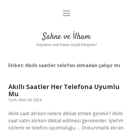
menüyü
Anasayfa
aç
Gizlilik Politikası
Sahne ve İlham
Yasal Uyarı
Hayatına renk katan neşeli hikayeler!
Hakkımızda
Etiket:
Akıllı saatler telefon olmadan çalışır mı
Akıllı Saatler Her Telefona Uyumlu
Mu
Tarih: Ekim 28, 2024
Akıllı saat alırken nelere dikkat etmek gerekir? Akıllı
saat satın alırken dikkat edilmesi gerekenler: İşletim
sistemi ve telefon uyumluluğu. … Dokunmatik ekran.