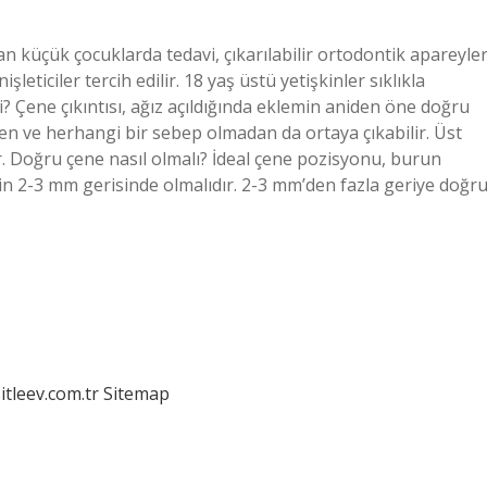
n küçük çocuklarda tedavi, çıkarılabilir ortodontik apareyle
leticiler tercih edilir. 18 yaş üstü yetişkinler sıklıkla
i? Çene çıkıntısı, ağız açıldığında eklemin aniden öne doğru
en ve herhangi bir sebep olmadan da ortaya çıkabilir. Üst
r. Doğru çene nasıl olmalı? İdeal çene pozisyonu, burun
nin 2-3 mm gerisinde olmalıdır. 2-3 mm’den fazla geriye doğr
itleev.com.tr
Sitemap