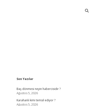
Sidebar
Son Yazılar
ilbet
vd casino giriş
vdcasino
https://www.bet
Baş dönmesi neyin habercisidir ?
Ağustos 5, 2026
Karahanlı kimi temsil ediyor ?
Ağustos 5, 2026