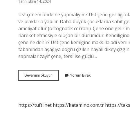
Tarih: Ekim 14, 2024
Üst çenem önde ne yapmalıyım? Üst çene geriliği ola
ve plaklarla yapılır. Daha büyük çocuklarda sabit geniş
ameliyat olur (ortognatik cerrahi). Çene öne gelir m
hareket etmesiyle oluşan bir durumdur. Kendiliğind
çene ne denir? Üst çene kemiğine maksilla adı verili
tabanından aşağıya doğru çizilen hayali dikey çizgi
sapmalar zayıf çene, tersi ise güçlü…
Üst
Devamını okuyun
Yorum Bırak
Çenem
Önde
Mi
https://tufti.net
https://katamino.com.tr
https://taks