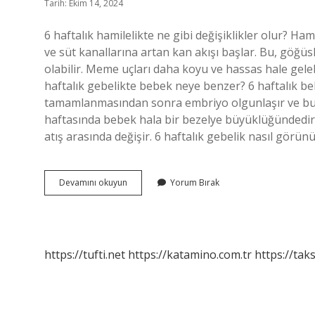
Tarih: Ekim 14, 2024
6 haftalık hamilelikte ne gibi değişiklikler olur? Ham
ve süt kanallarına artan kan akışı başlar. Bu, göğ
olabilir. Meme uçları daha koyu ve hassas hale geleb
haftalık gebelikte bebek neye benzer? 6 haftalık beb
tamamlanmasından sonra embriyo olgunlaşır ve bu aş
haftasında bebek hala bir bezelye büyüklüğündedir,
atış arasında değişir. 6 haftalık gebelik nasıl görün
6
Devamını okuyun
Yorum Bırak
Hafta
Gebelik
Neye
Benzer
https://tufti.net
https://katamino.com.tr
https://taks