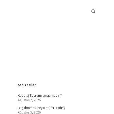
Sidebar
Son Yazılar
ilbet
vd casino giriş
vdcasino
https://www.be
Kabotaj Bayramı amacı nedir ?
Ağustos 7, 2026
Baş dönmesi neyin habercisidir ?
Ağustos 5, 2026