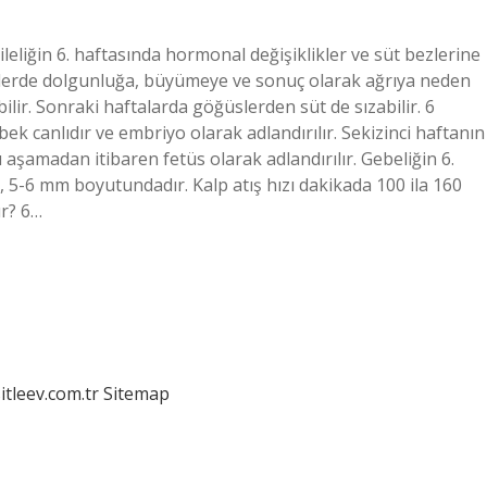
ileliğin 6. haftasında hormonal değişiklikler ve süt bezlerine
üslerde dolgunluğa, büyümeye ve sonuç olarak ağrıya neden
ilir. Sonraki haftalarda göğüslerden süt de sızabilir. 6
ek canlıdır ve embriyo olarak adlandırılır. Sekizinci haftanın
amadan itibaren fetüs olarak adlandırılır. Gebeliğin 6.
 5-6 mm boyutundadır. Kalp atış hızı dakikada 100 ila 160
ür? 6…
itleev.com.tr
Sitemap