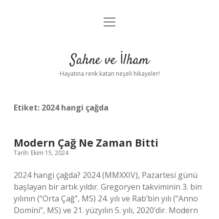
menüyü
Anasayfa
aç
Gizlilik Politikası
Sahne ve İlham
Yasal Uyarı
Hayatına renk katan neşeli hikayeler!
Hakkımızda
Etiket:
2024 hangi çağda
Modern Çağ Ne Zaman Bitti
Tarih: Ekim 15, 2024
2024 hangi çağda? 2024 (MMXXIV), Pazartesi günü
başlayan bir artık yıldır. Gregoryen takviminin 3. bin
yılının (“Orta Çağ”, MS) 24. yılı ve Rab’bin yılı (“Anno
Domini”, MS) ve 21. yüzyılın 5. yılı, 2020’dir. Modern