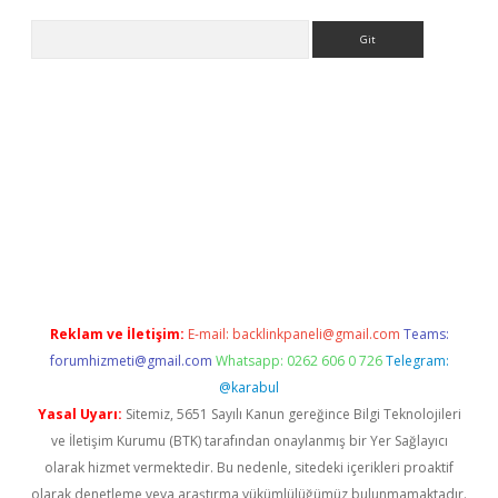
Arama
//www.betexper.xyz/
Reklam ve İletişim:
E-mail:
backlinkpaneli@gmail.com
Teams:
forumhizmeti@gmail.com
Whatsapp: 0262 606 0 726
Telegram:
@karabul
Yasal Uyarı:
Sitemiz, 5651 Sayılı Kanun gereğince Bilgi Teknolojileri
ve İletişim Kurumu (BTK) tarafından onaylanmış bir Yer Sağlayıcı
olarak hizmet vermektedir. Bu nedenle, sitedeki içerikleri proaktif
olarak denetleme veya araştırma yükümlülüğümüz bulunmamaktadır.