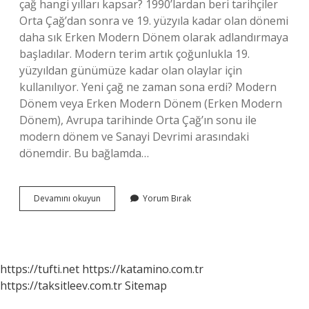
çağ hangi yılları kapsar? 1990’lardan beri tarihçiler
Orta Çağ’dan sonra ve 19. yüzyıla kadar olan dönemi
daha sık Erken Modern Dönem olarak adlandırmaya
başladılar. Modern terim artık çoğunlukla 19.
yüzyıldan günümüze kadar olan olaylar için
kullanılıyor. Yeni çağ ne zaman sona erdi? Modern
Dönem veya Erken Modern Dönem (Erken Modern
Dönem), Avrupa tarihinde Orta Çağ’ın sonu ile
modern dönem ve Sanayi Devrimi arasındaki
dönemdir. Bu bağlamda…
Modern
Devamını okuyun
Yorum Bırak
Çağ
Ne
Zaman
Bitti
https://tufti.net
https://katamino.com.tr
https://taksitleev.com.tr
Sitemap