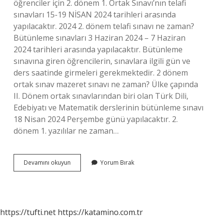
öğrenciler için 2. dönem 1. Ortak Sınavı’nın telafi
sınavları 15-19 NİSAN 2024 tarihleri ​​arasında
yapılacaktır. 2024 2. dönem telafi sınavı ne zaman?
Bütünleme sınavları 3 Haziran 2024 – 7 Haziran
2024 tarihleri ​​arasında yapılacaktır. Bütünleme
sınavına giren öğrencilerin, sınavlara ilgili gün ve
ders saatinde girmeleri gerekmektedir. 2 dönem
ortak sınav mazeret sınavı ne zaman? Ülke çapında
II. Dönem ortak sınavlarından biri olan Türk Dili,
Edebiyatı ve Matematik derslerinin bütünleme sınavı
18 Nisan 2024 Perşembe günü yapılacaktır. 2.
dönem 1. yazılılar ne zaman…
2
Devamını okuyun
Yorum Bırak
Dönem
1
Yazılı
Telafi
Sınavı
https://tufti.net
https://katamino.com.tr
Ne