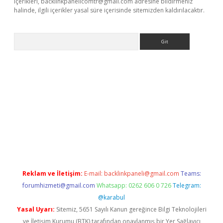
içerikleri,
backlinkpanelicomtr@gmail.com
adresine bildirmeniz
halinde, ilgili içerikler yasal süre içerisinde sitemizden kaldırılacaktır.
Arama
//www.betexper.xyz/
Reklam ve İletişim:
E-mail:
backlinkpaneli@gmail.com
Teams:
forumhizmeti@gmail.com
Whatsapp: 0262 606 0 726
Telegram:
@karabul
Yasal Uyarı:
Sitemiz, 5651 Sayılı Kanun gereğince Bilgi Teknolojileri
ve İletişim Kurumu (BTK) tarafından onaylanmış bir Yer Sağlayıcı