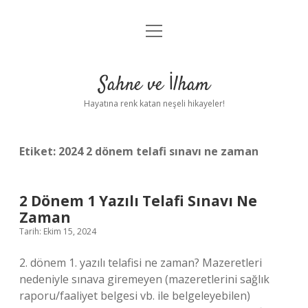
menüyü
Anasayfa
aç
Gizlilik Politikası
Sahne ve İlham
Yasal Uyarı
Hayatına renk katan neşeli hikayeler!
Hakkımızda
Etiket:
2024 2 dönem telafi sınavı ne zaman
2 Dönem 1 Yazılı Telafi Sınavı Ne
Zaman
Tarih: Ekim 15, 2024
2. dönem 1. yazılı telafisi ne zaman? Mazeretleri
nedeniyle sınava giremeyen (mazeretlerini sağlık
raporu/faaliyet belgesi vb. ile belgeleyebilen)