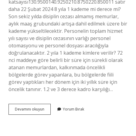
katsayısı130.9500140.9250210.8750220.850011 satır
daha 22 Şubat 2024 8 yıla 1 kademe mi derece mi?
Son sekiz yılda disiplin cezası almamış memurlar,
aylık maaş grubundaki artışa dahil edilmek üzere bir
kademe yükseltilecektir. Personelin toplam hizmet
yılı sayısı ve disiplin cezasının varlığı personel
otomasyonu ve personel dosyası aracılığıyla
doğrulanacaktır. 2 yıla 1 kademe kimlere verilir? 72
nci maddeye göre belirli bir süre için sürekli olarak
atanan memurlardan, kalkınmada öncelikli
bölgelerde görev yapanlara, bu bölgelerde fiili
görev yaptıkları her dönem için iki yıllık süre için
öncelik tanınır. 1.2 ve 3 derece kadro karşılığı…
Hangi
Devamını okuyun
Yorum Bırak
Memur
Kaçıncı
Dereceden
Başlar