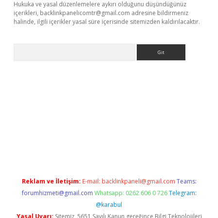
Hukuka ve yasal düzenlemelere aykırı olduğunu düşündüğünüz
içerikleri,
backlinkpanelicomtr@gmail.com
adresine bildirmeniz
halinde, ilgili içerikler yasal süre içerisinde sitemizden kaldırılacaktır.
Arama
//www.betexper.xyz/
Reklam ve İletişim:
E-mail:
backlinkpaneli@gmail.com
Teams:
forumhizmeti@gmail.com
Whatsapp: 0262 606 0 726
Telegram:
@karabul
Yasal Uyarı:
Sitemiz, 5651 Sayılı Kanun gereğince Bilgi Teknolojileri