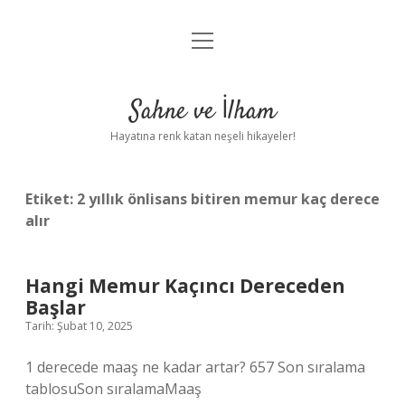
menüyü
Anasayfa
aç
Gizlilik Politikası
Sahne ve İlham
Yasal Uyarı
Hayatına renk katan neşeli hikayeler!
Hakkımızda
Etiket:
2 yıllık önlisans bitiren memur kaç derece
alır
Hangi Memur Kaçıncı Dereceden
Başlar
Tarih: Şubat 10, 2025
1 derecede maaş ne kadar artar? 657 Son sıralama
tablosuSon sıralamaMaaş