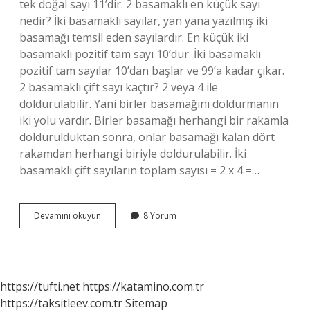
tek doğal sayı 11’dir. 2 basamaklı en küçük sayı
nedir? İki basamaklı sayılar, yan yana yazılmış iki
basamağı temsil eden sayılardır. En küçük iki
basamaklı pozitif tam sayı 10’dur. İki basamaklı
pozitif tam sayılar 10’dan başlar ve 99’a kadar çıkar.
2 basamaklı çift sayı kaçtır? 2 veya 4 ile
doldurulabilir. Yani birler basamağını doldurmanın
iki yolu vardır. Birler basamağı herhangi bir rakamla
doldurulduktan sonra, onlar basamağı kalan dört
rakamdan herhangi biriyle doldurulabilir. İki
basamaklı çift sayıların toplam sayısı = 2 x 4 =…
2
Devamını okuyun
8 Yorum
Basamaklı
En
Küçük
Tek
Doğal
https://tufti.net
https://katamino.com.tr
Sayı
https://taksitleev.com.tr
Sitemap
Nedir