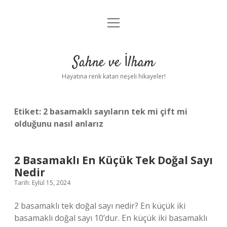
menüyü
Anasayfa
aç
Gizlilik Politikası
Sahne ve İlham
Yasal Uyarı
Hayatına renk katan neşeli hikayeler!
Hakkımızda
Etiket:
2 basamaklı sayıların tek mi çift mi
olduğunu nasıl anlarız
2 Basamaklı En Küçük Tek Doğal Sayı
Nedir
Tarih: Eylül 15, 2024
2 basamaklı tek doğal sayı nedir? En küçük iki
basamaklı doğal sayı 10’dur. En küçük iki basamaklı