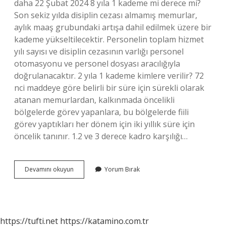
daha 22 Şubat 2024 8 yıla 1 kademe mi derece mi?
Son sekiz yılda disiplin cezası almamış memurlar,
aylık maaş grubundaki artışa dahil edilmek üzere bir
kademe yükseltilecektir. Personelin toplam hizmet
yılı sayısı ve disiplin cezasının varlığı personel
otomasyonu ve personel dosyası aracılığıyla
doğrulanacaktır. 2 yıla 1 kademe kimlere verilir? 72
nci maddeye göre belirli bir süre için sürekli olarak
atanan memurlardan, kalkınmada öncelikli
bölgelerde görev yapanlara, bu bölgelerde fiili
görev yaptıkları her dönem için iki yıllık süre için
öncelik tanınır. 1.2 ve 3 derece kadro karşılığı…
Hangi
Devamını okuyun
Yorum Bırak
Memur
Kaçıncı
Dereceden
Başlar
https://tufti.net
https://katamino.com.tr