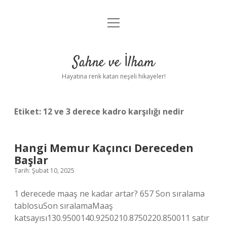
menüyü
Anasayfa
aç
Gizlilik Politikası
Sahne ve İlham
Yasal Uyarı
Hayatına renk katan neşeli hikayeler!
Hakkımızda
Etiket:
12 ve 3 derece kadro karşılığı nedir
Hangi Memur Kaçıncı Dereceden
Başlar
Tarih: Şubat 10, 2025
1 derecede maaş ne kadar artar? 657 Son sıralama
tablosuSon sıralamaMaaş
katsayısı130.9500140.9250210.8750220.850011 satır