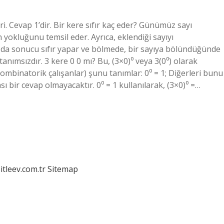
hri. Cevap 1’dir. Bir kere sıfır kaç eder? Günümüz sayı
in yokluğunu temsil eder. Ayrıca, eklendiği sayıyı
 da sonucu sıfır yapar ve bölmede, bir sayıya bölündüğünde
anımsızdır. 3 kere 0 0 mı? Bu, (3×0)⁰ veya 3(0⁰) olarak
 kombinatorik çalışanlar) şunu tanımlar: 0⁰ = 1; Diğerleri bunu
ı bir cevap olmayacaktır. 0⁰ = 1 kullanılarak, (3×0)⁰ =…
itleev.com.tr
Sitemap