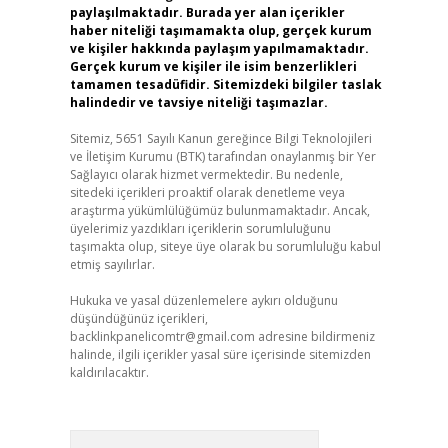
paylaşılmaktadır. Burada yer alan içerikler
haber niteliği taşımamakta olup, gerçek kurum
ve kişiler hakkında paylaşım yapılmamaktadır.
Gerçek kurum ve kişiler ile isim benzerlikleri
tamamen tesadüfidir. Sitemizdeki bilgiler taslak
halindedir ve tavsiye niteliği taşımazlar.
Sitemiz, 5651 Sayılı Kanun gereğince Bilgi Teknolojileri
ve İletişim Kurumu (BTK) tarafından onaylanmış bir Yer
Sağlayıcı olarak hizmet vermektedir. Bu nedenle,
sitedeki içerikleri proaktif olarak denetleme veya
araştırma yükümlülüğümüz bulunmamaktadır. Ancak,
üyelerimiz yazdıkları içeriklerin sorumluluğunu
taşımakta olup, siteye üye olarak bu sorumluluğu kabul
etmiş sayılırlar.
Hukuka ve yasal düzenlemelere aykırı olduğunu
düşündüğünüz içerikleri,
backlinkpanelicomtr@gmail.com
adresine bildirmeniz
halinde, ilgili içerikler yasal süre içerisinde sitemizden
kaldırılacaktır.
Arama