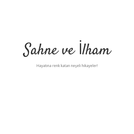
Sahne ve İlham
Hayatına renk katan neşeli hikayeler!