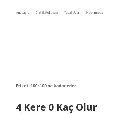
Anasayfa
Gizlilik Politikası
Yasal Uyarı
Hakkımızda
Etiket:
100×100 ne kadar eder
4 Kere 0 Kaç Olur