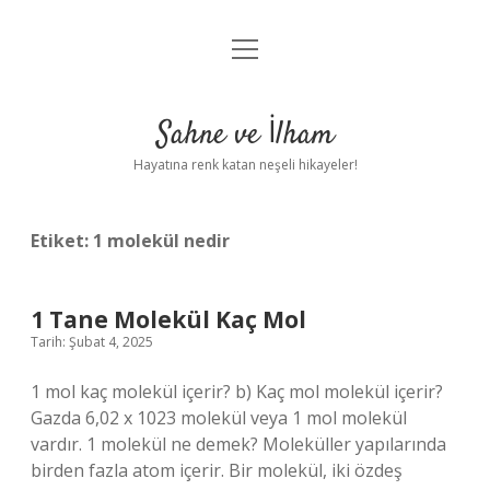
menüyü
Anasayfa
aç
Gizlilik Politikası
Sahne ve İlham
Yasal Uyarı
Hayatına renk katan neşeli hikayeler!
Hakkımızda
Etiket:
1 molekül nedir
1 Tane Molekül Kaç Mol
Tarih: Şubat 4, 2025
1 mol kaç molekül içerir? b) Kaç mol molekül içerir?
Gazda 6,02 x 1023 molekül veya 1 mol molekül
vardır. 1 molekül ne demek? Moleküller yapılarında
birden fazla atom içerir. Bir molekül, iki özdeş