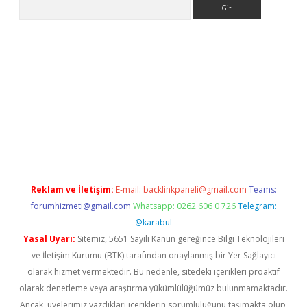
Arama
/www.betexper.xyz/
Reklam ve İletişim:
E-mail:
backlinkpaneli@gmail.com
Teams:
forumhizmeti@gmail.com
Whatsapp: 0262 606 0 726
Telegram:
@karabul
Yasal Uyarı:
Sitemiz, 5651 Sayılı Kanun gereğince Bilgi Teknolojileri
ve İletişim Kurumu (BTK) tarafından onaylanmış bir Yer Sağlayıcı
olarak hizmet vermektedir. Bu nedenle, sitedeki içerikleri proaktif
olarak denetleme veya araştırma yükümlülüğümüz bulunmamaktadır.
Ancak, üyelerimiz yazdıkları içeriklerin sorumluluğunu taşımakta olup,