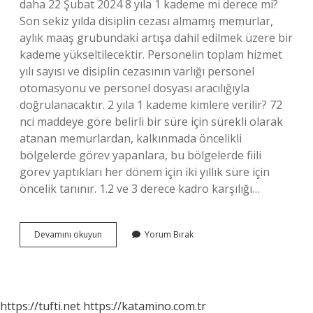
daha 22 Şubat 2024 8 yıla 1 kademe mi derece mi?
Son sekiz yılda disiplin cezası almamış memurlar,
aylık maaş grubundaki artışa dahil edilmek üzere bir
kademe yükseltilecektir. Personelin toplam hizmet
yılı sayısı ve disiplin cezasının varlığı personel
otomasyonu ve personel dosyası aracılığıyla
doğrulanacaktır. 2 yıla 1 kademe kimlere verilir? 72
nci maddeye göre belirli bir süre için sürekli olarak
atanan memurlardan, kalkınmada öncelikli
bölgelerde görev yapanlara, bu bölgelerde fiili
görev yaptıkları her dönem için iki yıllık süre için
öncelik tanınır. 1.2 ve 3 derece kadro karşılığı…
Hangi
Devamını okuyun
Yorum Bırak
Memur
Kaçıncı
Dereceden
Başlar
https://tufti.net
https://katamino.com.tr