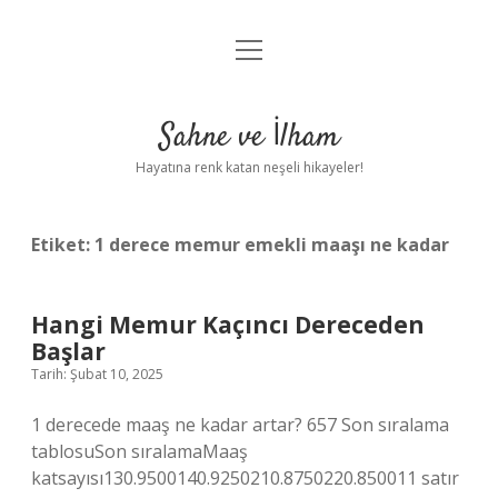
menüyü
Anasayfa
aç
Gizlilik Politikası
Sahne ve İlham
Yasal Uyarı
Hayatına renk katan neşeli hikayeler!
Hakkımızda
Etiket:
1 derece memur emekli maaşı ne kadar
Hangi Memur Kaçıncı Dereceden
Başlar
Tarih: Şubat 10, 2025
1 derecede maaş ne kadar artar? 657 Son sıralama
tablosuSon sıralamaMaaş
katsayısı130.9500140.9250210.8750220.850011 satır