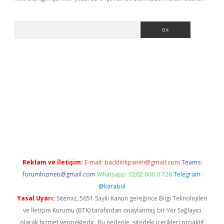
Arama
//www.betexper.xyz/
Reklam ve İletişim:
E-mail:
backlinkpaneli@gmail.com
Teams:
forumhizmeti@gmail.com
Whatsapp: 0262 606 0 726
Telegram:
@karabul
Yasal Uyarı:
Sitemiz, 5651 Sayılı Kanun gereğince Bilgi Teknolojileri
ve İletişim Kurumu (BTK) tarafından onaylanmış bir Yer Sağlayıcı
olarak hizmet vermektedir. Bu nedenle, sitedeki içerikleri proaktif