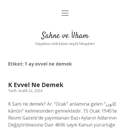
menüyü
Anasayfa
aç
Gizlilik Politikası
Sahne ve İlham
Yasal Uyarı
Hayatına renk katan neşeli hikayeler!
Hakkımızda
Etiket:
1 ay evvel ne demek
K Evvel Ne Demek
Tarih: Aralık 22, 2024
K Sani ne demek? Ar. “Ocak” anlamına gelen “كانون
kânûn” kelimesinden gelmektedir. 15 Ocak 1945’te
Resmi Gazete’de yayımlanan Bazı Ayların Adlarının
Değiştirilmesine Dair 4696 sayılı Kanun yürürlüğe