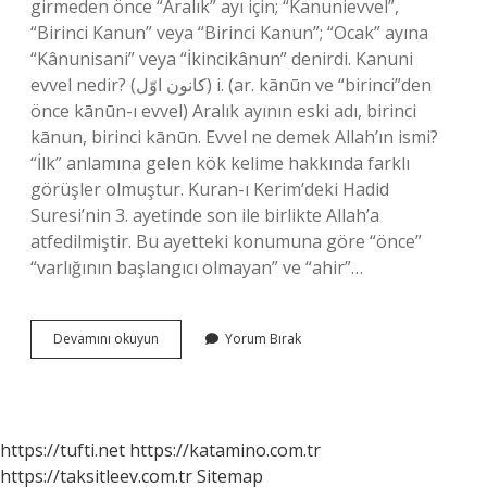
girmeden önce “Aralık” ayı için; “Kanunievvel”,
“Birinci Kanun” veya “Birinci Kanun”; “Ocak” ayına
“Kânunisani” veya “İkincikânun” denirdi. Kanuni
evvel nedir? (ﻛﺎﻧﻮﻥ ﺍﻭّﻝ) i. (ar. kānūn ve “birinci”den
önce kānūn-ı evvel) Aralık ayının eski adı, birinci
kānun, birinci kānūn. Evvel ne demek Allah’ın ismi?
“İlk” anlamına gelen kök kelime hakkında farklı
görüşler olmuştur. Kuran-ı Kerim’deki Hadid
Suresi’nin 3. ayetinde son ile birlikte Allah’a
atfedilmiştir. Bu ayetteki konumuna göre “önce”
“varlığının başlangıcı olmayan” ve “ahir”…
K
Devamını okuyun
Yorum Bırak
Evvel
Ne
Demek
https://tufti.net
https://katamino.com.tr
https://taksitleev.com.tr
Sitemap